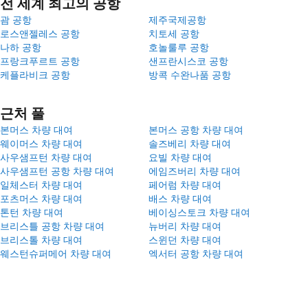
전 세계 최고의 공항
괌 공항
제주국제공항
로스앤젤레스 공항
치토세 공항
나하 공항
호놀룰루 공항
프랑크푸르트 공항
샌프란시스코 공항
케플라비크 공항
방콕 수완나품 공항
근처 풀
본머스 차량 대여
본머스 공항 차량 대여
웨이머스 차량 대여
솔즈베리 차량 대여
사우샘프턴 차량 대여
요빌 차량 대여
사우샘프턴 공항 차량 대여
에임즈버리 차량 대여
일체스터 차량 대여
페어럼 차량 대여
포츠머스 차량 대여
배스 차량 대여
톤턴 차량 대여
베이싱스토크 차량 대여
브리스틀 공항 차량 대여
뉴버리 차량 대여
브리스톨 차량 대여
스윈던 차량 대여
웨스턴슈퍼메어 차량 대여
엑서터 공항 차량 대여