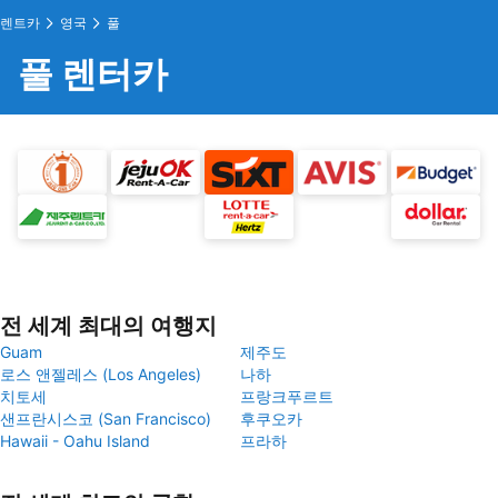
렌트카
영국
풀
풀 렌터카
전 세계 최대의 여행지
Guam
제주도
로스 앤젤레스 (Los Angeles)
나하
치토세
프랑크푸르트
샌프란시스코 (San Francisco)
후쿠오카
Hawaii - Oahu Island
프라하