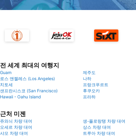
전 세계 최대의 여행지
Guam
제주도
로스 앤젤레스 (Los Angeles)
나하
치토세
프랑크푸르트
샌프란시스코 (San Francisco)
후쿠오카
Hawaii - Oahu Island
프라하
근처 미젠
쥬와늬 차량 대여
생-플로랑탱 차량 대여
오세르 차량 대여
상스 차량 대여
샤모 차량 대여
트루아 차량 대여