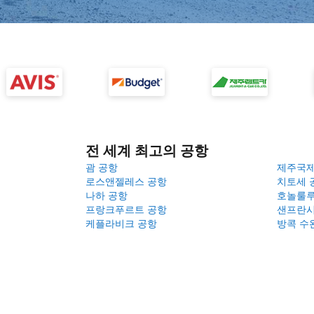
전 세계 최고의 공항
괌 공항
제주국
로스앤젤레스 공항
치토세 
나하 공항
호놀룰루
프랑크푸르트 공항
샌프란시
케플라비크 공항
방콕 수