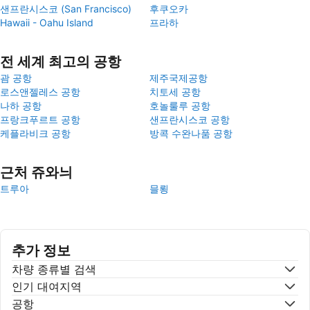
샌프란시스코 (San Francisco)
후쿠오카
Hawaii - Oahu Island
프라하
전 세계 최고의 공항
괌 공항
제주국제공항
로스앤젤레스 공항
치토세 공항
나하 공항
호놀룰루 공항
프랑크푸르트 공항
샌프란시스코 공항
케플라비크 공항
방콕 수완나품 공항
근처 쥬와늬
트루아
믈룅
추가 정보
차량 종류별 검색
인기 대여지역
공항