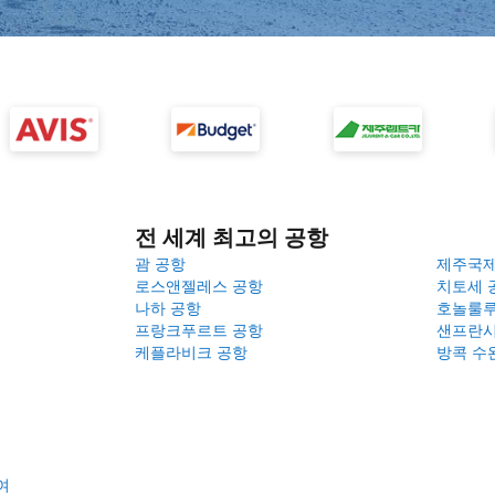
전 세계 최고의 공항
괌 공항
제주국
로스앤젤레스 공항
치토세 
나하 공항
호놀룰루
프랑크푸르트 공항
샌프란시
케플라비크 공항
방콕 수
여
여