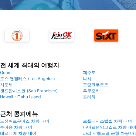
전 세계 최대의 여행지
Guam
제주도
로스 앤젤레스 (Los Angeles)
나하
치토세
프랑크푸르트
샌프란시스코 (San Francisco)
후쿠오카
Hawaii - Oahu Island
프라하
근처 콩피에뉴
노정쉬르우아즈 차량 대여
르플레시스벨빌 차량 대여
수아송 차량 대여
다마르탱앙고엘르 차량 대
테르니에 차량 대여
파리 샤를드골 공항 차량 대