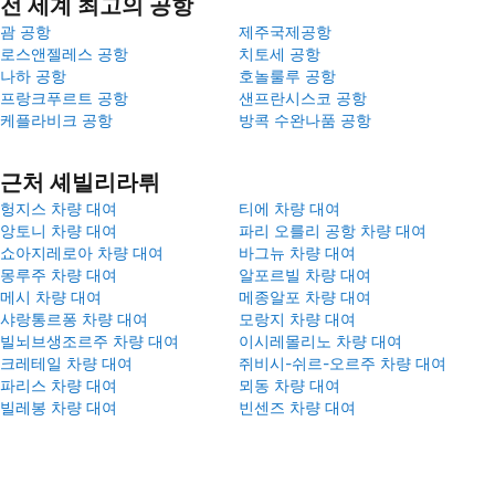
전 세계 최고의 공항
괌 공항
제주국제공항
로스앤젤레스 공항
치토세 공항
나하 공항
호놀룰루 공항
프랑크푸르트 공항
샌프란시스코 공항
케플라비크 공항
방콕 수완나품 공항
근처 셰빌리라뤼
헝지스 차량 대여
티에 차량 대여
앙토니 차량 대여
파리 오를리 공항 차량 대여
쇼아지레로아 차량 대여
바그뉴 차량 대여
몽루주 차량 대여
알포르빌 차량 대여
메시 차량 대여
메종알포 차량 대여
샤랑통르퐁 차량 대여
모랑지 차량 대여
빌뇌브생조르주 차량 대여
이시레몰리노 차량 대여
크레테일 차량 대여
쥐비시-쉬르-오르주 차량 대여
파리스 차량 대여
뫼동 차량 대여
빌레봉 차량 대여
빈센즈 차량 대여