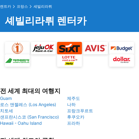
렌트카
프랑스
셰빌리라뤼
셰빌리라뤼 렌터카
전 세계 최대의 여행지
Guam
제주도
로스 앤젤레스 (Los Angeles)
나하
치토세
프랑크푸르트
샌프란시스코 (San Francisco)
후쿠오카
Hawaii - Oahu Island
프라하