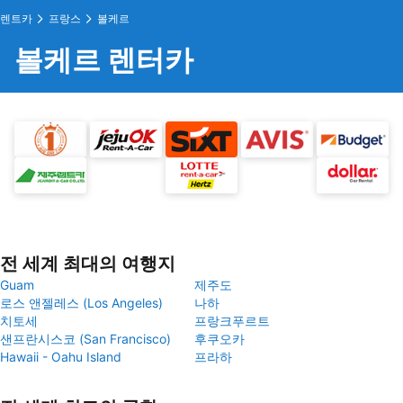
렌트카
프랑스
볼케르
볼케르 렌터카
전 세계 최대의 여행지
Guam
제주도
로스 앤젤레스 (Los Angeles)
나하
치토세
프랑크푸르트
샌프란시스코 (San Francisco)
후쿠오카
Hawaii - Oahu Island
프라하