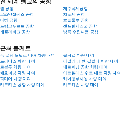
전 세계 최고의 공항
괌 공항
제주국제공항
로스앤젤레스 공항
치토세 공항
나하 공항
호놀룰루 공항
프랑크푸르트 공항
샌프란시스코 공항
케플라비크 공항
방콕 수완나품 공항
근처 볼케르
퐁 로뫼 오딜로 비아 차량 대여
볼케르 차량 대여
프라데스 차량 대여
아멜리 레 뱅 팔랄다 차량 대여
르불루 차량 대여
페르피냥 공항 차량 대여
페흐피냥 차량 대여
아르젤레스 쉬르 메르 차량 대여
파미에 차량 대여
카네앙루시옹 차량 대여
카르카손 공항 차량 대여
카르카손 차량 대여