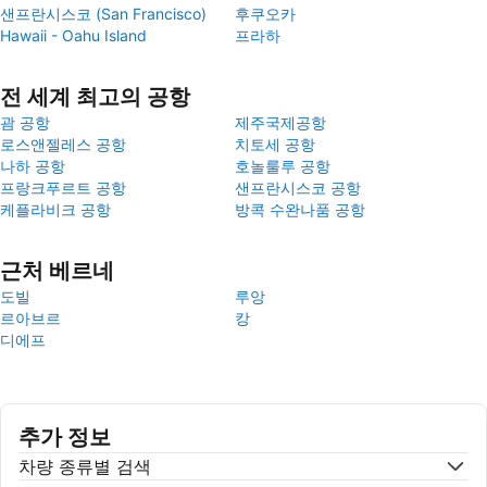
샌프란시스코 (San Francisco)
후쿠오카
Hawaii - Oahu Island
프라하
전 세계 최고의 공항
괌 공항
제주국제공항
로스앤젤레스 공항
치토세 공항
나하 공항
호놀룰루 공항
프랑크푸르트 공항
샌프란시스코 공항
케플라비크 공항
방콕 수완나품 공항
근처 베르네
도빌
루앙
르아브르
캉
디에프
추가 정보
차량 종류별 검색