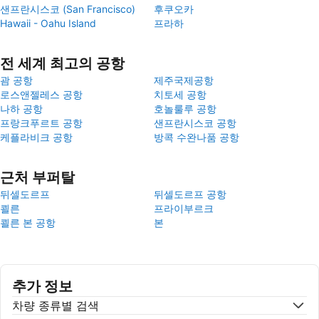
샌프란시스코 (San Francisco)
후쿠오카
Hawaii - Oahu Island
프라하
전 세계 최고의 공항
괌 공항
제주국제공항
로스앤젤레스 공항
치토세 공항
나하 공항
호놀룰루 공항
프랑크푸르트 공항
샌프란시스코 공항
케플라비크 공항
방콕 수완나품 공항
근처 부퍼탈
뒤셀도르프
뒤셀도르프 공항
쾰른
프라이부르크
쾰른 본 공항
본
추가 정보
차량 종류별 검색