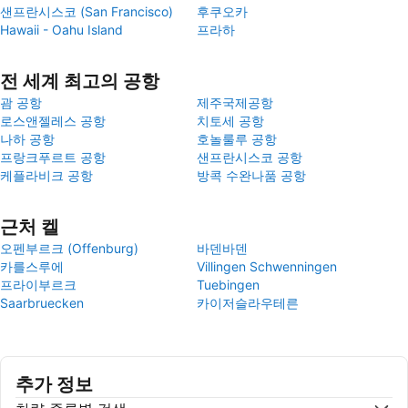
샌프란시스코 (San Francisco)
후쿠오카
Hawaii - Oahu Island
프라하
전 세계 최고의 공항
괌 공항
제주국제공항
로스앤젤레스 공항
치토세 공항
나하 공항
호놀룰루 공항
프랑크푸르트 공항
샌프란시스코 공항
케플라비크 공항
방콕 수완나품 공항
근처 켈
오펜부르크 (Offenburg)
바덴바덴
카를스루에
Villingen Schwenningen
프라이부르크
Tuebingen
Saarbruecken
카이저슬라우테른
추가 정보