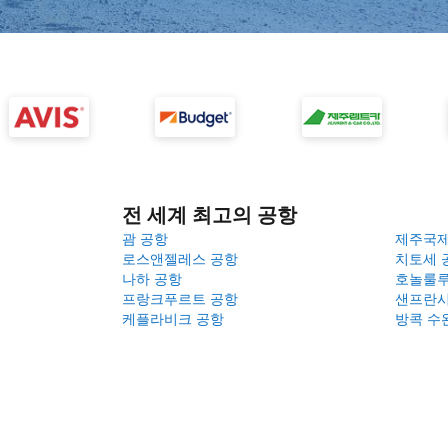
전 세계 최고의 공항
괌 공항
제주국
로스앤젤레스 공항
치토세 
나하 공항
호놀룰루
프랑크푸르트 공항
샌프란시
케플라비크 공항
방콕 수