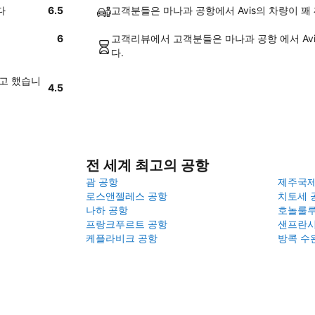
다
6.5
고객분들은 마나과 공항에서 Avis의 차량이 
6
고객리뷰에서 고객분들은 마나과 공항 에서 Av
다.
라고 했습니
4.5
전 세계 최고의 공항
괌 공항
제주국
로스앤젤레스 공항
치토세 
나하 공항
호놀룰루
프랑크푸르트 공항
샌프란시
케플라비크 공항
방콕 수