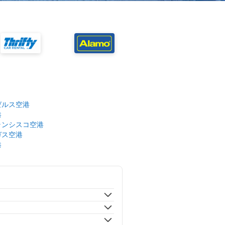
ゼルス空港
港
ランシスコ空港
ガス空港
港