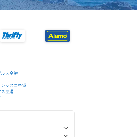
ゼルス空港
港
ランシスコ空港
ガス空港
港