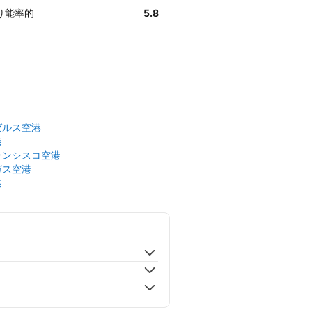
なり能率的
5.8
ゼルス空港
港
ランシスコ空港
ガス空港
港