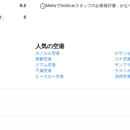
6.2
MaltaでGoldcarスタッフのお客様評価：か
す。
5
人気の空港
ホノルル空港
ロサン
那覇空港
コナ空
グアム空港
サンフ
千歳空港
ラスベ
ヒースロー空港
済州空