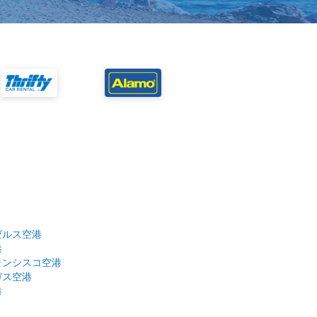
ゼルス空港
港
ランシスコ空港
ガス空港
港