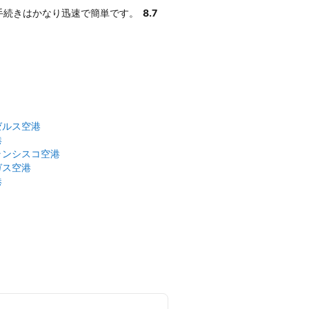
ル手続きはかなり迅速で簡単です。
8.7
ゼルス空港
港
ランシスコ空港
ガス空港
港