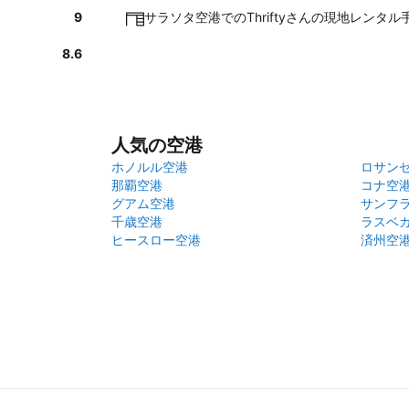
9
サラソタ空港でのThriftyさんの現地レンタ
8.6
人気の空港
ホノルル空港
ロサン
那覇空港
コナ空
グアム空港
サンフ
千歳空港
ラスベ
ヒースロー空港
済州空