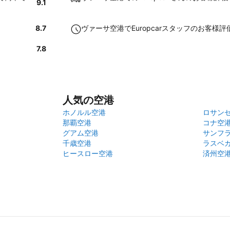
9.1
8.7
ヴァーサ空港でEuropcarスタッフのお客様
7.8
人気の空港
ホノルル空港
ロサン
那覇空港
コナ空
グアム空港
サンフ
千歳空港
ラスベ
ヒースロー空港
済州空