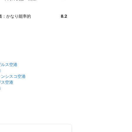
評価：かなり能率的
8.2
ゼルス空港
港
ランシスコ空港
ガス空港
港