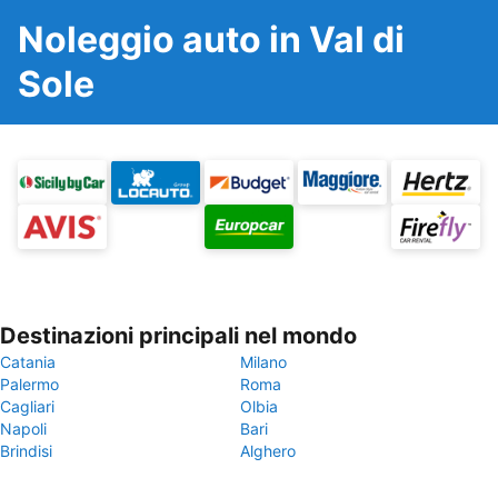
Noleggio auto in Val di
Sole
Destinazioni principali nel mondo
Catania
Milano
Palermo
Roma
Cagliari
Olbia
Napoli
Bari
Brindisi
Alghero