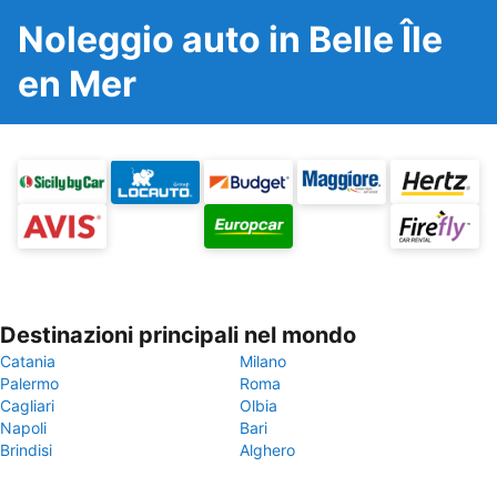
Noleggio auto in Belle Île
en Mer
Destinazioni principali nel mondo
Catania
Milano
Palermo
Roma
Cagliari
Olbia
Napoli
Bari
Brindisi
Alghero