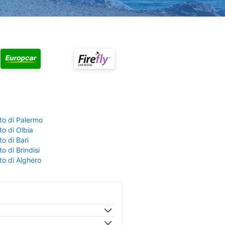
to di Palermo
o di Olbia
o di Bari
o di Brindisi
to di Alghero