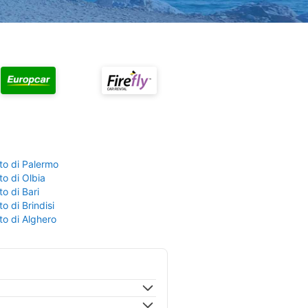
to di Palermo
o di Olbia
o di Bari
o di Brindisi
to di Alghero