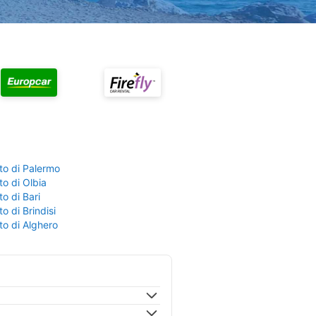
to di Palermo
o di Olbia
o di Bari
o di Brindisi
to di Alghero