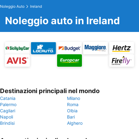
Noleggio Auto
Ireland
Noleggio auto in Ireland
Destinazioni principali nel mondo
Catania
Milano
Palermo
Roma
Cagliari
Olbia
Napoli
Bari
Brindisi
Alghero