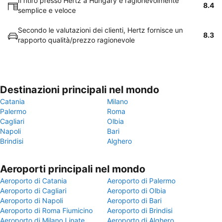
Il ritiro presso Hertz a Hungary è ragionevolmente
8.4
semplice e veloce
Secondo le valutazioni dei clienti, Hertz fornisce un
8.3
rapporto qualità/prezzo ragionevole
Destinazioni principali nel mondo
Catania
Milano
Palermo
Roma
Cagliari
Olbia
Napoli
Bari
Brindisi
Alghero
Aeroporti principali nel mondo
Aeroporto di Catania
Aeroporto di Palermo
Aeroporto di Cagliari
Aeroporto di Olbia
Aeroporto di Napoli
Aeroporto di Bari
Aeroporto di Roma Fiumicino
Aeroporto di Brindisi
Aeroporto di Milano Linate
Aeroporto di Alghero