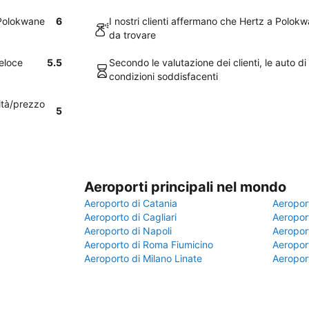
 Polokwane
6
I nostri clienti affermano che Hertz a Polo
da trovare
veloce
5.5
Secondo le valutazione dei clienti, le auto d
condizioni soddisfacenti
lità/prezzo
5
Aeroporti principali nel mondo
Aeroporto di Catania
Aeropor
Aeroporto di Cagliari
Aeroport
Aeroporto di Napoli
Aeroport
Aeroporto di Roma Fiumicino
Aeroport
Aeroporto di Milano Linate
Aeropor