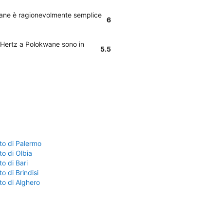
kwane è ragionevolmente semplice
6
i Hertz a Polokwane sono in
5.5
to di Palermo
o di Olbia
o di Bari
o di Brindisi
to di Alghero