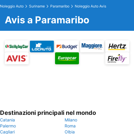
Noleggio Auto
Suriname
Paramaribo
Noleggio Auto Avis
Avis a Paramaribo
Destinazioni principali nel mondo
Catania
Milano
Palermo
Roma
Cagliari
Olbia