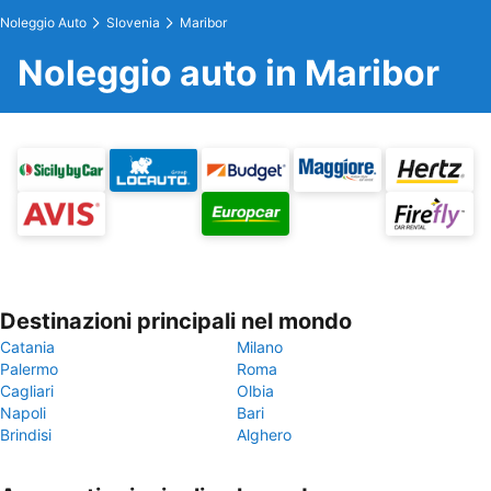
Noleggio Auto
Slovenia
Maribor
Noleggio auto in Maribor
Destinazioni principali nel mondo
Catania
Milano
Palermo
Roma
Cagliari
Olbia
Napoli
Bari
Brindisi
Alghero