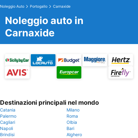
Noleggio Auto
Portogallo
Carnaxide
Noleggio auto in
Carnaxide
Destinazioni principali nel mondo
Catania
Milano
Palermo
Roma
Cagliari
Olbia
Napoli
Bari
Brindisi
Alghero