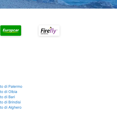
to di Palermo
o di Olbia
o di Bari
o di Brindisi
to di Alghero