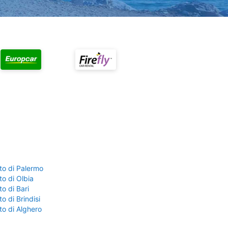
to di Palermo
o di Olbia
o di Bari
o di Brindisi
to di Alghero