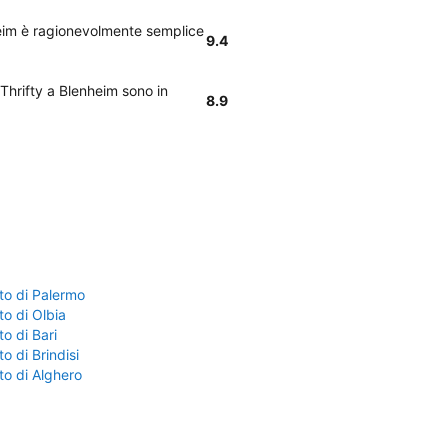
nheim è ragionevolmente semplice
9.4
 Thrifty a Blenheim sono in
8.9
to di Palermo
o di Olbia
o di Bari
o di Brindisi
to di Alghero