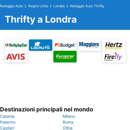
Noleggio Auto
Regno Unito
Londra
Noleggio Auto Thrifty
Thrifty a Londra
Destinazioni principali nel mondo
Catania
Milano
Palermo
Roma
Cagliari
Olbia