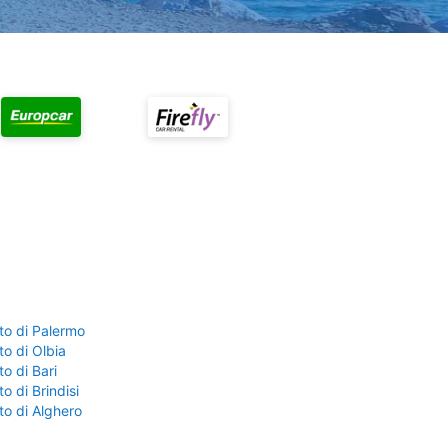
to di Palermo
o di Olbia
o di Bari
o di Brindisi
to di Alghero