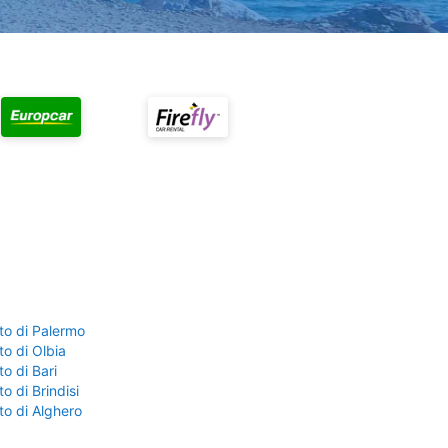
to di Palermo
o di Olbia
o di Bari
o di Brindisi
to di Alghero