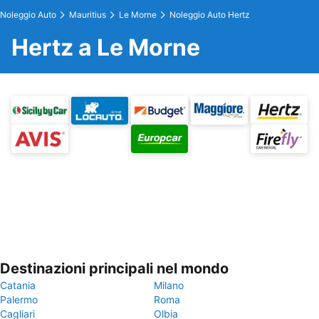
Noleggio Auto
Mauritius
Le Morne
Noleggio Auto Hertz
Hertz a Le Morne
Destinazioni principali nel mondo
Catania
Milano
Palermo
Roma
Cagliari
Olbia