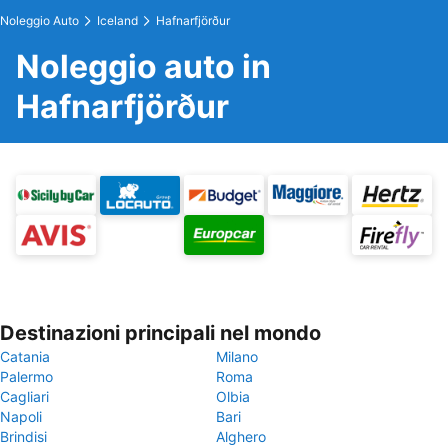
Noleggio Auto
Iceland
Hafnarfjörður
Noleggio auto in
Hafnarfjörður
Destinazioni principali nel mondo
Catania
Milano
Palermo
Roma
Cagliari
Olbia
Napoli
Bari
Brindisi
Alghero