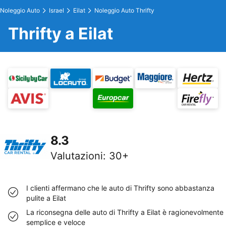
Noleggio Auto
Israel
Eilat
Noleggio Auto Thrifty
Thrifty a Eilat
8.3
Valutazioni
:
30+
I clienti affermano che le auto di Thrifty sono abbastanza
pulite a Eilat
La riconsegna delle auto di Thrifty a Eilat è ragionevolmente
semplice e veloce