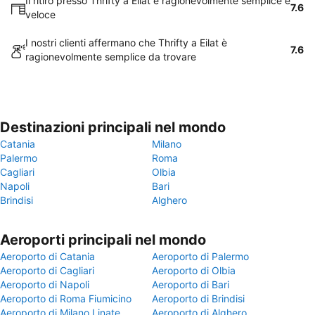
Il ritiro presso Thrifty a Eilat è ragionevolmente semplice e
7.6
veloce
I nostri clienti affermano che Thrifty a Eilat è
7.6
ragionevolmente semplice da trovare
Destinazioni principali nel mondo
Catania
Milano
Palermo
Roma
Cagliari
Olbia
Napoli
Bari
Brindisi
Alghero
Aeroporti principali nel mondo
Aeroporto di Catania
Aeroporto di Palermo
Aeroporto di Cagliari
Aeroporto di Olbia
Aeroporto di Napoli
Aeroporto di Bari
Aeroporto di Roma Fiumicino
Aeroporto di Brindisi
Aeroporto di Milano Linate
Aeroporto di Alghero