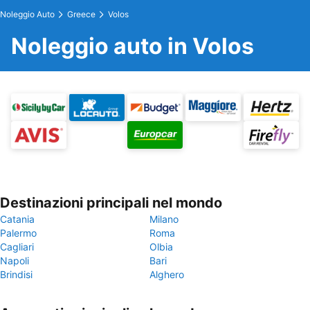
Noleggio Auto
Greece
Volos
Noleggio auto in Volos
Destinazioni principali nel mondo
Catania
Milano
Palermo
Roma
Cagliari
Olbia
Napoli
Bari
Brindisi
Alghero