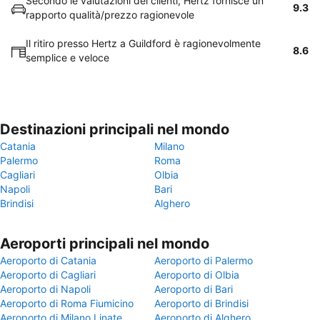
Secondo le valutazioni dei clienti, Hertz fornisce un
9.3
rapporto qualità/prezzo ragionevole
Il ritiro presso Hertz a Guildford è ragionevolmente
8.6
semplice e veloce
Destinazioni principali nel mondo
Catania
Milano
Palermo
Roma
Cagliari
Olbia
Napoli
Bari
Brindisi
Alghero
Aeroporti principali nel mondo
Aeroporto di Catania
Aeroporto di Palermo
Aeroporto di Cagliari
Aeroporto di Olbia
Aeroporto di Napoli
Aeroporto di Bari
Aeroporto di Roma Fiumicino
Aeroporto di Brindisi
Aeroporto di Milano Linate
Aeroporto di Alghero