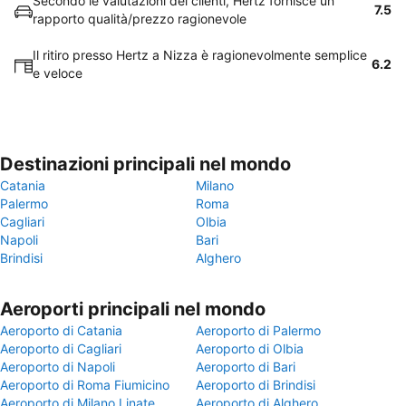
Secondo le valutazioni dei clienti, Hertz fornisce un
7.5
rapporto qualità/prezzo ragionevole
Il ritiro presso Hertz a Nizza è ragionevolmente semplice
6.2
e veloce
Destinazioni principali nel mondo
Catania
Milano
Palermo
Roma
Cagliari
Olbia
Napoli
Bari
Brindisi
Alghero
Aeroporti principali nel mondo
Aeroporto di Catania
Aeroporto di Palermo
Aeroporto di Cagliari
Aeroporto di Olbia
Aeroporto di Napoli
Aeroporto di Bari
Aeroporto di Roma Fiumicino
Aeroporto di Brindisi
Aeroporto di Milano Linate
Aeroporto di Alghero