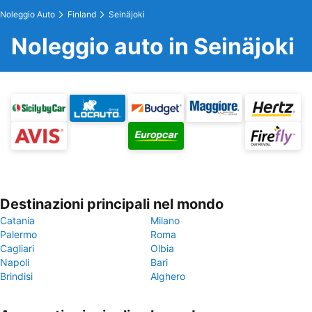
Noleggio Auto
Finland
Seinäjoki
Noleggio auto in Seinäjoki
Destinazioni principali nel mondo
Catania
Milano
Palermo
Roma
Cagliari
Olbia
Napoli
Bari
Brindisi
Alghero