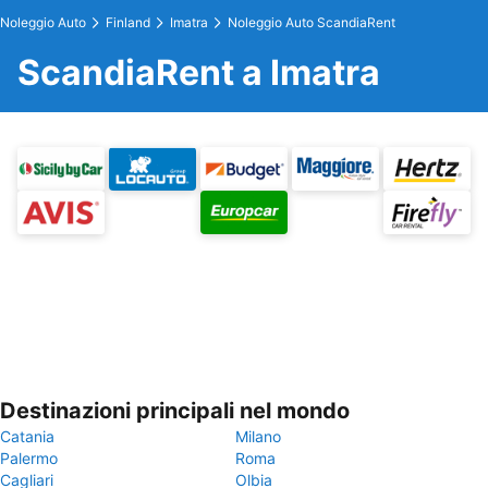
Noleggio Auto
Finland
Imatra
Noleggio Auto ScandiaRent
ScandiaRent a Imatra
Destinazioni principali nel mondo
Catania
Milano
Palermo
Roma
Cagliari
Olbia