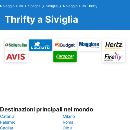
Noleggio Auto
Spagna
Siviglia
Noleggio Auto Thrifty
Thrifty a Siviglia
Destinazioni principali nel mondo
Catania
Milano
Palermo
Roma
Cagliari
Olbia