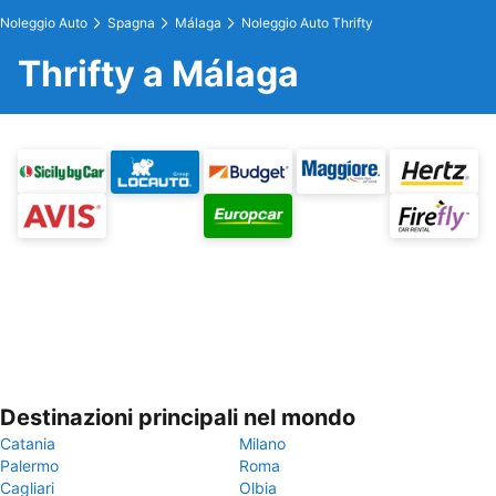
Noleggio Auto
Spagna
Málaga
Noleggio Auto Thrifty
Thrifty a Málaga
Destinazioni principali nel mondo
Catania
Milano
Palermo
Roma
Cagliari
Olbia