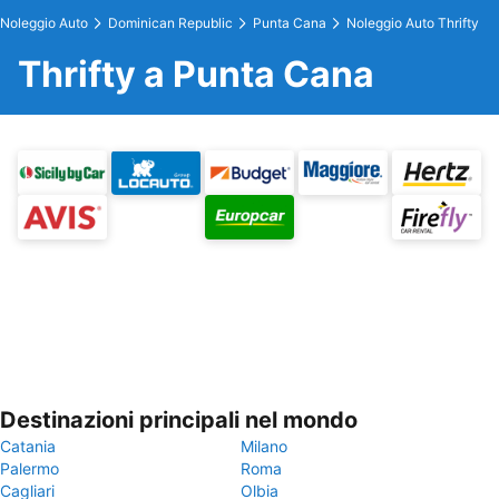
Noleggio Auto
Dominican Republic
Punta Cana
Noleggio Auto Thrifty
Thrifty a Punta Cana
Destinazioni principali nel mondo
Catania
Milano
Palermo
Roma
Cagliari
Olbia