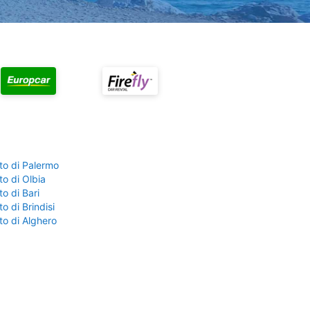
to di Palermo
o di Olbia
o di Bari
o di Brindisi
to di Alghero