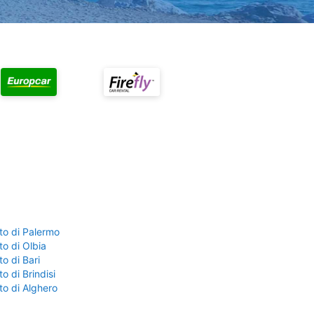
to di Palermo
o di Olbia
o di Bari
o di Brindisi
to di Alghero