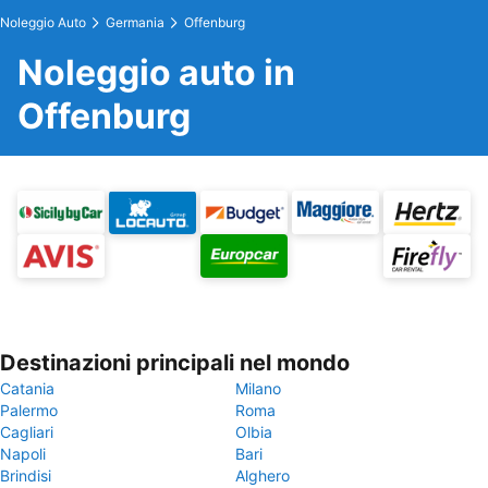
Noleggio Auto
Germania
Offenburg
Noleggio auto in
Offenburg
Destinazioni principali nel mondo
Catania
Milano
Palermo
Roma
Cagliari
Olbia
Napoli
Bari
Brindisi
Alghero