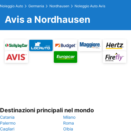
Noleggio Auto
Germania
Nordhausen
Noleggio Auto Avis
Avis a Nordhausen
Destinazioni principali nel mondo
Catania
Milano
Palermo
Roma
Cagliari
Olbia