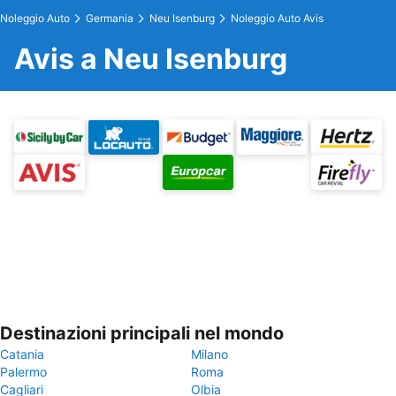
Noleggio Auto
Germania
Neu Isenburg
Noleggio Auto Avis
Avis a Neu Isenburg
Destinazioni principali nel mondo
Catania
Milano
Palermo
Roma
Cagliari
Olbia